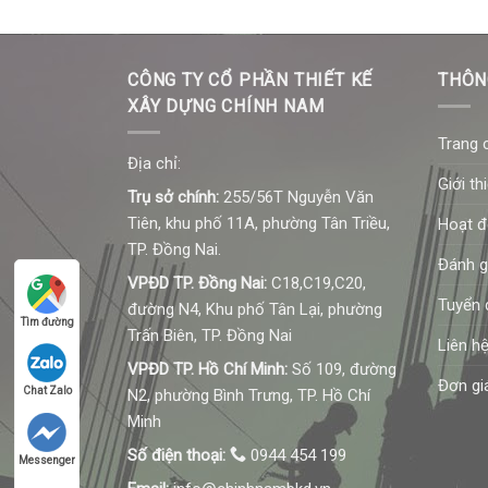
CÔNG TY CỔ PHẦN THIẾT KẾ
THÔN
XÂY DỰNG CHÍNH NAM
Trang 
Địa chỉ:
Giới th
Trụ sở chính:
255/56T Nguyễn Văn
Tiên, khu phố 11A, phường Tân Triều,
Hoạt 
TP. Đồng Nai.
Đánh g
VPĐD TP. Đồng Nai:
C18,C19,C20,
Tuyển 
đường N4, Khu phố Tân Lại, phường
Tìm đường
Trấn Biên, TP. Đồng Nai
Liên h
VPĐD TP. Hồ Chí Minh:
Số 109, đường
Đơn gi
Chat Zalo
N2, phường Bình Trưng, TP. Hồ Chí
Minh
Số điện thoại:
0944 454 199
Messenger