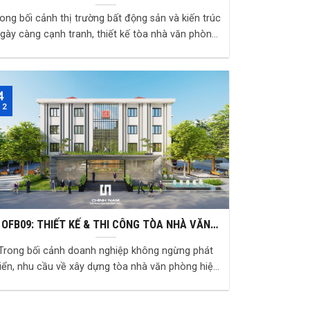
BUILDING – BIỂU TƯỢNG KIẾN TRÚC HIỆN ĐẠI
ong bối cảnh thị trường bất động sản và kiến trúc
RỰC RỠ
gày càng cạnh tranh, thiết kế tòa nhà văn phòng
không chỉ dừng lại ở chức năng sử dụng ...
4
 2
OFB09: THIẾT KẾ & THI CÔNG TÒA NHÀ VĂN
PHÒNG CÔNG TY ĐỒNG TIẾN
Trong bối cảnh doanh nghiệp không ngừng phát
riển, nhu cầu về xây dựng tòa nhà văn phòng hiện
đại, chuyên nghiệp và tối ưu công năng trở nê...