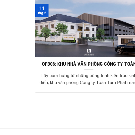
11
thg 2
OFB06: KHU NHÀ VĂN PHÒNG CÔNG TY TOÀ
TÂM PHÁT – BIỂU TƯỢNG ĐẲNG CẤP DOAN
Lấy cảm hứng từ những công trình kiến trúc kin
NGHIỆP
điển, khu văn phòng Công ty Toàn Tâm Phát ma
đậm dấu ấn Tân Cổ điển với những đường nét ti..