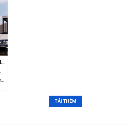
N
H
h
ng
.
TẢI THÊM