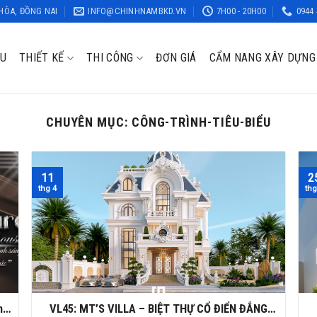
 HÒA, ĐỒNG NAI
INFO@CHINHNAMBKD.VN
7H00 - 20H00
0944 
ỆU
THIẾT KẾ
THI CÔNG
ĐƠN GIÁ
CẨM NANG XÂY DỰNG
CHUYÊN MỤC:
CÔNG-TRÌNH-TIÊU-BIỂU
11
2
thg 4
thg
n
VL45: MT’S VILLA – BIỆT THỰ CỔ ĐIỂN ĐẲNG