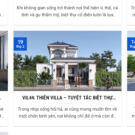
CẤP DÀNH RIÊNG CHO GIỚI THƯỢNG LƯU
Khi không gian sống trở thành nơi thể hiện vị thế, cá
Tr
tính và gu thẩm mỹ, biệt thự cổ điển luôn là lựa
n
chọn hàng đầu của những người dẫn đầu...
19
1
thg 2
thg
VIL44: THIÊN VILLA – TUYỆT TÁC BIỆT THỰ
NG
VƯỜN TÂN CỔ ĐIỂN GIỮA LÒNG PHỐ
ơi
Trong nhịp sống hối hả, ai cũng mong muốn tìm về
t
một chốn bình yên, nơi không chỉ để ở mà còn để
t
tận hưởng, để thư giãn và nuôi dưỡng những ...