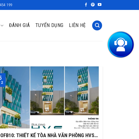
454 199
ĐÁNH GIÁ
TUYỂN DỤNG
LIÊN HỆ
5
 2
OFB10: THIẾT KẾ TÒA NHÀ VĂN PHÒNG HVS