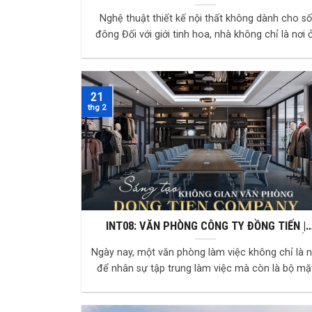
nghệ thuật sống đỉnh cao
Nghệ thuật thiết kế nội thất không dành cho số
đông Đối với giới tinh hoa, nhà không chỉ là nơi ở.
Đó là nơi họ kể câu chuyện về mình bằng ...
21
thg 2
INT08: VĂN PHÒNG CÔNG TY ĐỒNG TIẾN |
KHÔNG GIAN LÀM VIỆC CHUYÊN NGHIỆP KHẲ
Ngày nay, một văn phòng làm việc không chỉ là n
ĐỊNH VỊ THẾ DOANH NGHIỆP
để nhân sự tập trung làm việc mà còn là bộ mặ
thương hiệu, thể hiện đẳng cấp và dấu ấn do...