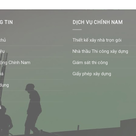
G TIN
DỊCH VỤ CHÍNH NAM
chủ
Thiết kế xây nhà trọn gói
iệu
Nhà thầu Thi công xây dựng
động Chính Nam
Giám sát thi công
iá
Giấy phép xây dựng
dụng
ệ
á