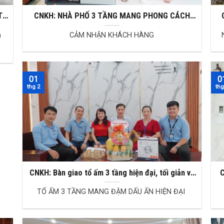
TP.
CNKH: NHÀ PHỐ 3 TẦNG MANG PHONG CÁCH
HIỆN ĐẠI
n
CẢM NHẬN KHÁCH HÀNG
N
01
0
thg 2
thg
CNKH: Bàn giao tổ ấm 3 tầng hiện đại, tối giản và
C
tinh tế
TỔ ẤM 3 TẦNG MANG ĐẬM DẤU ẤN HIỆN ĐẠI