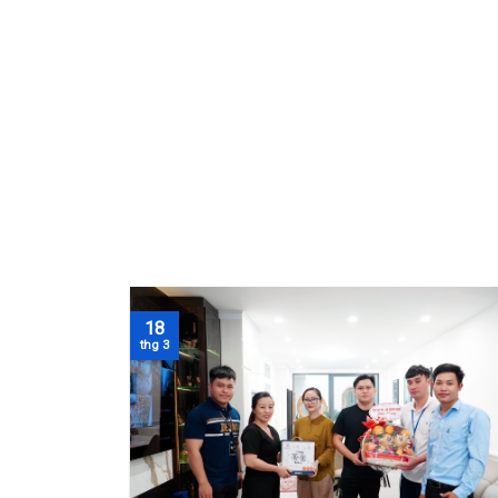
18
thg 3