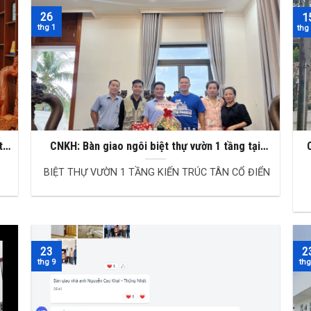
26
1
thg 1
thg
tại
CNKH: Bàn giao ngôi biệt thự vườn 1 tầng tại
Nhơn Trạch, Đồng Nai
BIỆT THỰ VƯỜN 1 TẦNG KIẾN TRÚC TÂN CỔ ĐIỂN
23
2
thg 9
thg