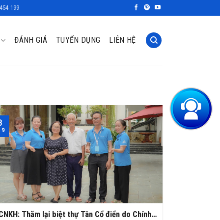
454 199
ĐÁNH GIÁ
TUYỂN DỤNG
LIÊN HỆ
3
 9
CNKH: Thăm lại biệt thự Tân Cổ điển do Chính