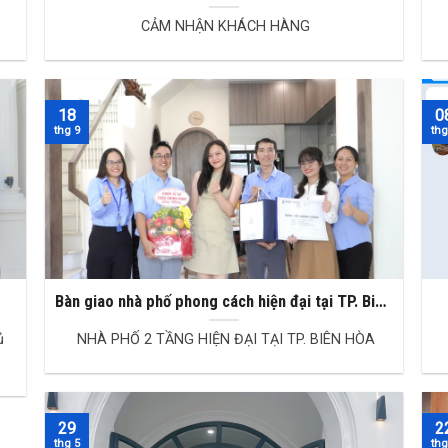
HÀNG
CẢM NHẬN KHÁCH HÀNG
18
0
thg 9
thg
Bàn giao nhà phố phong cách hiện đại tại TP. Biên
Hòa, Đồng Nai
ủ
NHÀ PHỐ 2 TẦNG HIỆN ĐẠI TẠI TP. BIÊN HÒA
29
2
thg 5
thg