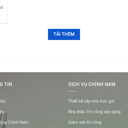
ư:
...
TẢI THÊM
G TIN
DỊCH VỤ CHÍNH NAM
chủ
Thiết kế xây nhà trọn gói
iệu
Nhà thầu Thi công xây dựng
động Chính Nam
Giám sát thi công