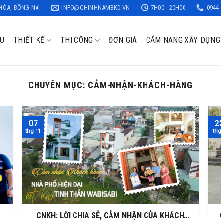
 HÒA, ĐỒNG NAI
INFO@CHINHNAMBKD.VN
7H00 - 20H00
0944 
ỆU
THIẾT KẾ
THI CÔNG
ĐƠN GIÁ
CẨM NANG XÂY DỰNG
CHUYÊN MỤC:
CẢM-NHẬN-KHÁCH-HÀNG
07
2
thg 11
thg
CNKH: LỜI CHIA SẺ, CẢM NHẬN CỦA KHÁCH