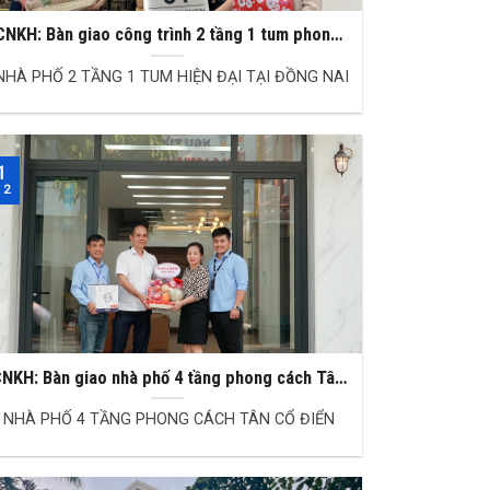
CNKH: Bàn giao công trình 2 tầng 1 tum phong
cách hiện đại
HÀ PHỐ 2 TẦNG 1 TUM HIỆN ĐẠI TẠI ĐỒNG NAI
1
 2
NKH: Bàn giao nhà phố 4 tầng phong cách Tân
cổ điển
NHÀ PHỐ 4 TẦNG PHONG CÁCH TÂN CỔ ĐIỂN