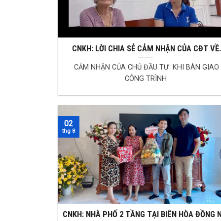
CNKH: LỜI CHIA SẺ CẢM NHẬN CỦA CĐT VỀ
CHÍNH NAM
CẢM NHẬN CỦA CHỦ ĐẦU TƯ KHI BÀN GIAO
CÔNG TRÌNH
02
thg 8
CNKH: NHÀ PHỐ 2 TẦNG TẠI BIÊN HÒA ĐỒNG N