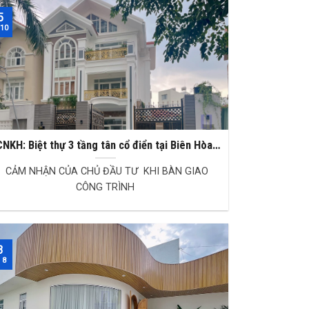
5
 10
CNKH: Biệt thự 3 tầng tân cổ điển tại Biên Hòa,
Đồng Nai
CẢM NHẬN CỦA CHỦ ĐẦU TƯ KHI BÀN GIAO
CÔNG TRÌNH
3
 8