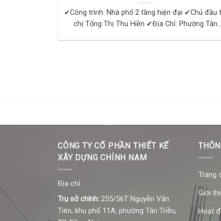
✔Công trình: Nhà phố 2 tầng hiện đại ✔Chủ đầu t
chị Tống Thị Thu Hiền ✔Địa Chỉ: Phường Tân
Phong, TP Biên Hòa, Đồng Nai ✔Cảm nhận khách 
CÔNG TY CỔ PHẦN THIẾT KẾ
THÔN
XÂY DỰNG CHÍNH NAM
Trang 
Địa chỉ:
Giới th
Trụ sở chính:
255/56T Nguyễn Văn
Tiên, khu phố 11A, phường Tân Triều,
Hoạt 