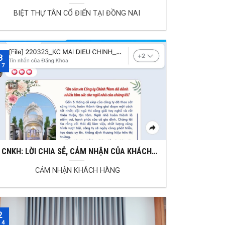
Nam thiết kế và thi công sau 1 năm bàn giao
BIỆT THỰ TÂN CỔ ĐIỂN TẠI ĐỒNG NAI
8
 7
CNKH: LỜI CHIA SẺ, CẢM NHẬN CỦA KHÁCH
HÀNG
CẢM NHẬN KHÁCH HÀNG
2
 4