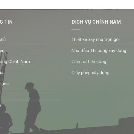
G TIN
DỊCH VỤ CHÍNH NAM
chủ
Thiết kế xây nhà trọn gói
iệu
Nhà thầu Thi công xây dựng
động Chính Nam
Giám sát thi công
iá
Giấy phép xây dựng
dụng
ệ
á