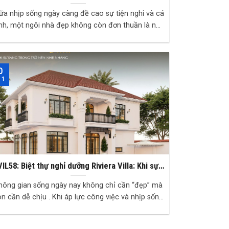
không chỉ để ở, mà còn để tận hưởng
ữa nhịp sống ngày càng đề cao sự tiện nghi và cá
ính, một ngôi nhà đẹp không còn đơn thuần là nơi
che nắng che mưa, mà trở thành không gi...
0
 1
VIL58: Biệt thự nghỉ dưỡng Riviera Villa: Khi sự
sang trọng trở nên nhẹ nhàng
hông gian sống ngày nay không chỉ cần “đẹp” mà
n cần dễ chịu . Khi áp lực công việc và nhịp sống
đô thị ngày càng tăng, xu hướng lựa chọn...