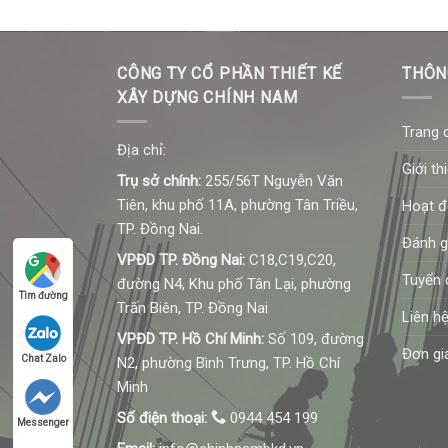
CÔNG TY CỔ PHẦN THIẾT KẾ
THÔN
XÂY DỰNG CHÍNH NAM
Trang 
Địa chỉ:
Giới th
Trụ sở chính:
255/56T Nguyễn Văn
Tiên, khu phố 11A, phường Tân Triều,
Hoạt 
TP. Đồng Nai.
Đánh g
VPĐD TP. Đồng Nai:
C18,C19,C20,
Tuyển 
đường N4, Khu phố Tân Lại, phường
Tìm đường
Trấn Biên, TP. Đồng Nai
Liên h
VPĐD TP. Hồ Chí Minh:
Số 109, đường
Đơn gi
Chat Zalo
N2, phường Bình Trưng, TP. Hồ Chí
Minh
Số điện thoại:
0944 454 199
Messenger