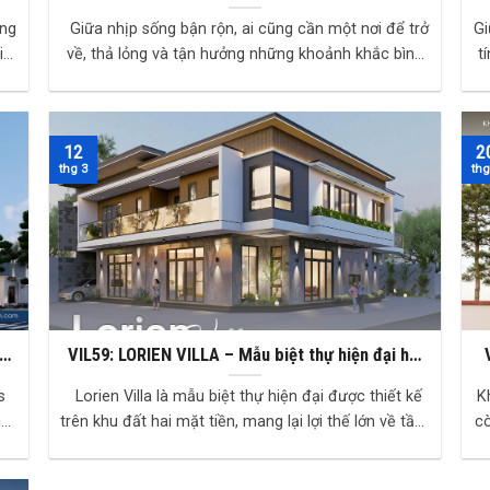
Xúc Sống
ong
Giữa nhịp sống bận rộn, ai cũng cần một nơi để trở
Gi
i
về, thả lỏng và tận hưởng những khoảnh khắc bình
t
yên bên gia đình. LUVA’S Villa được th...
12
2
thg 3
thg
iển
VIL59: LORIEN VILLA – Mẫu biệt thự hiện đại hai
mặt tiền tối ưu không gian sống
s
Lorien Villa là mẫu biệt thự hiện đại được thiết kế
K
ch
trên khu đất hai mặt tiền, mang lại lợi thế lớn về tầm
cò
nhìn, khả năng đón gió và tối...