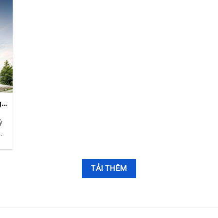
g
nh
ỳ
.
TẢI THÊM