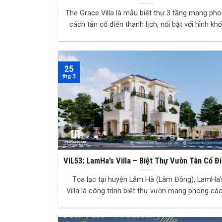
SANG TRỌNG VÀ BỀN VỮNG
The Grace Villa là mẫu biệt thự 3 tầng mang ph
cách tân cổ điển thanh lịch, nổi bật với hình khố
cân đối, hệ cột vuông vững chãi và các...
25
thg 3
VIL53: LamHa’s Villa – Biệt Thự Vườn Tân Cổ Đ
Giữa Cao Nguyên Lâm Hà
Tọa lạc tại huyện Lâm Hà (Lâm Đồng), LamHa’
Villa là công trình biệt thự vườn mang phong cá
Tân Cổ điển, được phát triển theo định hướn...