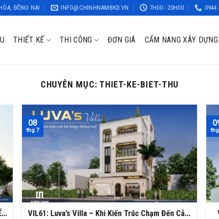
 HÒA, ĐỒNG NAI
INFO@CHINHNAMBKD.VN
7H00 - 20H00
0944 
ỆU
THIẾT KẾ
THI CÔNG
ĐƠN GIÁ
CẨM NANG XÂY DỰNG
CHUYÊN MỤC:
THIET-KE-BIET-THU
08
0
thg 7
thg
ỂN
VIL61: Luva’s Villa – Khi Kiến Trúc Chạm Đến Cảm