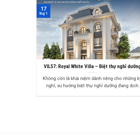
17
thg 1
VIL57: Royal White Villa – Biệt thự nghỉ dưỡn
“resort tại gia” cho gia chủ yêu chuẩn sống ti
Không còn là khái niệm dành riêng cho những k
tế
nghỉ, xu hướng biệt thự nghỉ dưỡng đang dịch
chuyển về chính tổ ấm – nơi gia chủ có thể tái ..