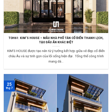
TOH61: KIM’S HOUSE – MẪU NHÀ PHỐ TÂN CỔ ĐIỂN THANH LỊCH,
TẠO DẤU ẤN KHÁC BIỆT
KIM’S HOUSE được tạo nên từ ý tưởng kết hợp giữa vẻ đẹp cổ điển
châu Âu và sự tinh gọn của lối sống hiện đại . Tổng thể công trình
mang dá...
25
thg 7