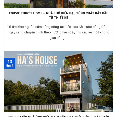
TOH59: PHUC’S HOME – NHÀ PHỐ HIỆN ĐẠI, SỐNG CHẤT BẮT ĐẦU
TỪ THIẾT KẾ
Tổ ấm khơi nguồn cảm hứng sống tại Biên Hòa Khi cuộc sống đô thị
ngày càng chuyển mình theo hướng hiện đại, nhu cầu về một không
gian sống ...
10
thg 4