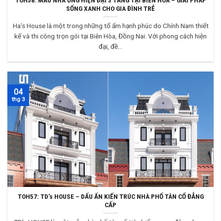
TOH58: MẪU NHÀ ỐNG HIỆN ĐẠI 3 TẦNG TẠI BIÊN HÒA – GIẢI PHÁP
SỐNG XANH CHO GIA ĐÌNH TRẺ
Ha’s House là một trong những tổ ấm hạnh phúc do Chính Nam thiết
kế và thi công trọn gói tại Biên Hòa, Đồng Nai. Với phong cách hiện
đại, đề...
04
thg 3
TOH57: TD’s HOUSE – DẤU ẤN KIẾN TRÚC NHÀ PHỐ TÂN CỔ ĐẲNG
CẤP