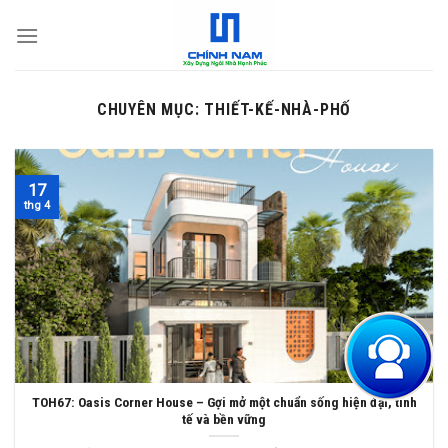
S
k
i
p
CHUYÊN MỤC:
THIẾT-KẾ-NHÀ-PHỐ
t
o
c
o
17
thg 4
n
t
e
n
t
TOH67: Oasis Corner House – Gợi mở một chuẩn sống hiện đại, tinh
tế và bền vững