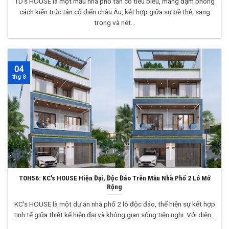
TD’s HOUSE là một mẫu nhà phố tân cổ tiêu biểu, mang đậm phong
cách kiến trúc tân cổ điển châu Âu, kết hợp giữa sự bề thế, sang
trọng và nét...
04
thg 3
TOH56: KC's HOUSE Hiện Đại, Độc Đáo Trên Mẫu Nhà Phố 2 Lô Mở
Rộng
KC's HOUSE là một dự án nhà phố 2 lô độc đáo, thể hiện sự kết hợp
tinh tế giữa thiết kế hiện đại và không gian sống tiện nghi. Với diện...