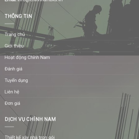
THÔNG TIN
Trang chủ
Giới thiệu
Hoạt động Chính Nam
Đánh giá
Tuyển dụng
Liên hệ
Đơn giá
DỊCH VỤ CHÍNH NAM
Thiết kế xây nhà trọn gói