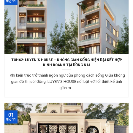
thg 11
TOH62: LUYEN’S HOUSE – KHÔNG GIAN SỐNG HIỆN ĐẠI KẾT HỢP
KINH DOANH TẠI ĐỒNG NAI
Khi kiến trúc trở thành ngôn ngữ của phong cách sống Giữa không
gian đô thị sôi động, LUYEN’S HOUSE nổi bật với lối thiết kế tinh
giản m...
01
thg 11