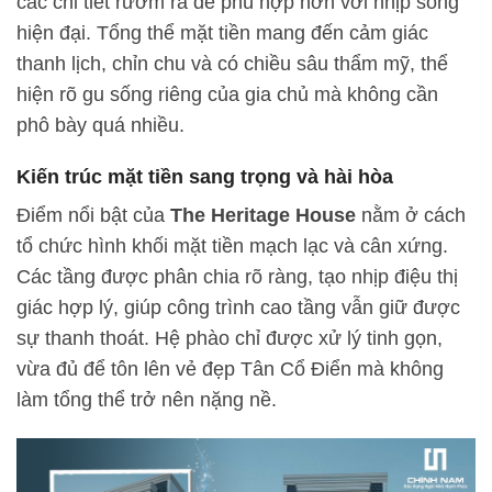
các chi tiết rườm rà để phù hợp hơn với nhịp sống
hiện đại. Tổng thể mặt tiền mang đến cảm giác
thanh lịch, chỉn chu và có chiều sâu thẩm mỹ, thể
hiện rõ gu sống riêng của gia chủ mà không cần
phô bày quá nhiều.
Kiến trúc mặt tiền sang trọng và hài hòa
Điểm nổi bật của
The Heritage House
nằm ở cách
tổ chức hình khối mặt tiền mạch lạc và cân xứng.
Các tầng được phân chia rõ ràng, tạo nhịp điệu thị
giác hợp lý, giúp công trình cao tầng vẫn giữ được
sự thanh thoát. Hệ phào chỉ được xử lý tinh gọn,
vừa đủ để tôn lên vẻ đẹp Tân Cổ Điển mà không
làm tổng thể trở nên nặng nề.