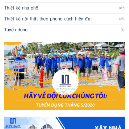
Thiết-kế-nhà-phố
(89)
Thiết-kế-nội-thất-theo-phong-cách-hiện-đại
(23)
Tuyển-dụng
(6)