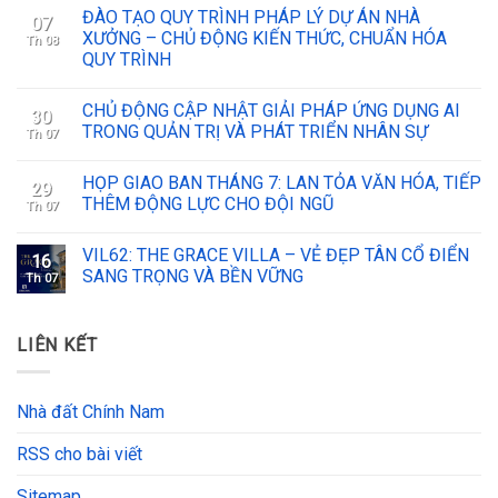
ĐÀO TẠO QUY TRÌNH PHÁP LÝ DỰ ÁN NHÀ
07
XƯỞNG – CHỦ ĐỘNG KIẾN THỨC, CHUẨN HÓA
Th 08
QUY TRÌNH
CHỦ ĐỘNG CẬP NHẬT GIẢI PHÁP ỨNG DỤNG AI
30
TRONG QUẢN TRỊ VÀ PHÁT TRIỂN NHÂN SỰ
Th 07
HỌP GIAO BAN THÁNG 7: LAN TỎA VĂN HÓA, TIẾP
29
THÊM ĐỘNG LỰC CHO ĐỘI NGŨ
Th 07
VIL62: THE GRACE VILLA – VẺ ĐẸP TÂN CỔ ĐIỂN
16
SANG TRỌNG VÀ BỀN VỮNG
Th 07
LIÊN KẾT
Nhà đất Chính Nam
RSS cho bài viết
Sitemap