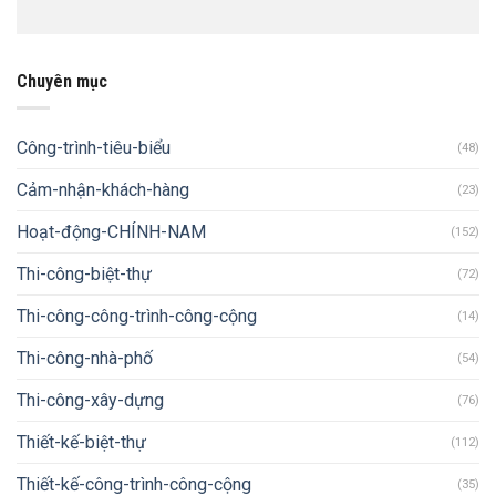
Chuyên mục
Công-trình-tiêu-biểu
(48)
Cảm-nhận-khách-hàng
(23)
Hoạt-động-CHÍNH-NAM
(152)
Thi-công-biệt-thự
(72)
Thi-công-công-trình-công-cộng
(14)
Thi-công-nhà-phố
(54)
Thi-công-xây-dựng
(76)
Thiết-kế-biệt-thự
(112)
Thiết-kế-công-trình-công-cộng
(35)