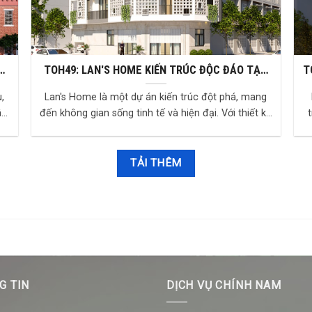
À
TOH49: LAN'S HOME KIẾN TRÚC ĐỘC ĐÁO TẠO
TOH55: TR
NÊN KHÔNG GIAN SỐNG TINH TẾ KẾT NỐI THIÊN
,
Lan's Home là một dự án kiến trúc đột phá, mang
NHIÊN
âu
đến không gian sống tinh tế và hiện đại. Với thiết kế
độc đáo, dự án này không chỉ đáp ứ...
TẢI THÊM
G TIN
DỊCH VỤ CHÍNH NAM