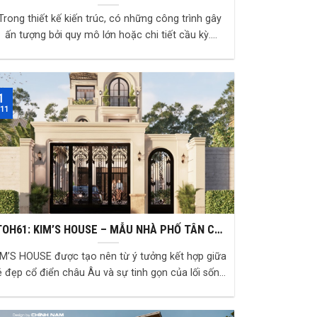
Điển tinh giản, sang trọng và khác biệt
rong thiết kế kiến trúc, có những công trình gây
ấn tượng bởi quy mô lớn hoặc chi tiết cầu kỳ.
Nhưng cũng có những công trình chinh phục n...
1
 11
TOH61: KIM’S HOUSE – MẪU NHÀ PHỐ TÂN CỔ
ĐIỂN THANH LỊCH, TẠO DẤU ẤN KHÁC BIỆT
M’S HOUSE được tạo nên từ ý tưởng kết hợp giữa
đẹp cổ điển châu Âu và sự tinh gọn của lối sống
hiện đại . Tổng thể công trình mang dá...