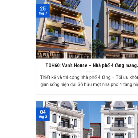
25
thg 7
TOH60: Van’s House – Nhà phố 4 tầng mang
phong cách sống riêng giữa đô thị hiện đại
Thiết kế và thi công nhà phố 4 tầng – Tối ưu khô
gian sống hiện đại Sở hữu một nhà phố 4 tầng hiện
đại, tiện nghi và mang dấu ấn riêng đa...
04
thg 3