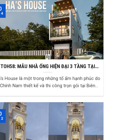
0
 4
TOH58: MẪU NHÀ ỐNG HIỆN ĐẠI 3 TẦNG TẠI
BIÊN HÒA – GIẢI PHÁP SỐNG XANH CHO GIA
’s House là một trong những tổ ấm hạnh phúc do
ĐÌNH TRẺ
Chính Nam thiết kế và thi công trọn gói tại Biên
Hòa, Đồng Nai. Với phong cách hiện đại, đề...
0
 2