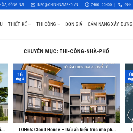
 HÒA, ĐỒNG NAI
INFO@CHINHNAMBKD.VN
7H00 - 20H00
0944 
ỆU
THIẾT KẾ
THI CÔNG
ĐƠN GIÁ
CẨM NANG XÂY DỰNG
CHUYÊN MỤC:
THI-CÔNG-NHÀ-PHỐ
16
0
thg 4
thg
ẩn
TOH66: Cloud House – Dấu ấn kiến trúc nhà phố
T