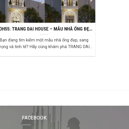
ANG DAI HOUSE – MẪU NHÀ ỐNG ĐẸP
VỚI VẺ ĐẸP TÂN CỔ ĐIỂN TRƯỜNG TỒN
Bạn đang tìm kiếm một mẫu nhà ống đẹp, sang
trọng và tinh tế? Hãy cùng khám phá TRANG DAI
HOUSE, công trình mang đậm dấu ấn tân cổ điển
với ...
FACEBOOK