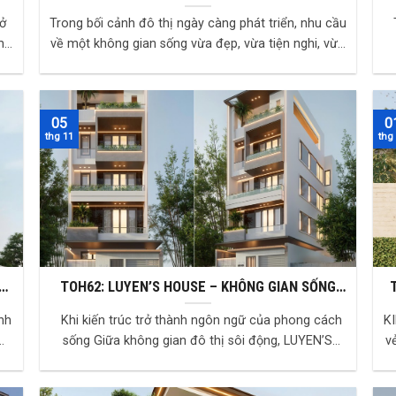
hiện đại giữa nhịp sống đô thị
 ở
Trong bối cảnh đô thị ngày càng phát triển, nhu cầu
T
mà
về một không gian sống vừa đẹp, vừa tiện nghi, vừa
thể hiện được gu thẩm mỹ riêng đang t...
05
0
thg 11
thg
ẤM
TOH62: LUYEN’S HOUSE – KHÔNG GIAN SỐNG
ỢI
HIỆN ĐẠI KẾT HỢP KINH DOANH TẠI ĐỒNG NAI
nh
Khi kiến trúc trở thành ngôn ngữ của phong cách
KI
sống Giữa không gian đô thị sôi động, LUYEN’S
vẻ 
HOUSE nổi bật với lối thiết kế tinh giản m...