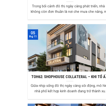
sống hiện đại, tinh tế và bền vững
Trong bối cảnh đô thị ngày càng phát triển, nhà
không còn đơn thuần là nơi che mưa che nắng, 
dần trở thành không gian nuôi dưỡng cảm xú...
05
thg 11
TOH62: SHOPHOUSE COLLATERAL – KHI TỔ 
TRỞ THÀNH KHÔNG GIAN KINH DOANH SINH L
Giữa nhịp sống đô thị ngày càng sôi động, mô hì
ĐẦY PHONG CÁCH
nhà phố kết hợp kinh doanh đang trở thành xu
hướng được ưa chuộng bởi tính linh hoạt và g...