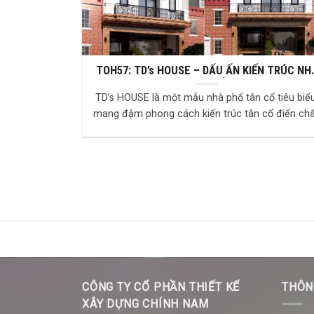
TOH57: TD’s HOUSE – DẤU ẤN KIẾN TRÚC NH
PHỐ TÂN CỔ ĐẲNG CẤP
TD’s HOUSE là một mẫu nhà phố tân cổ tiêu biểu
mang đậm phong cách kiến trúc tân cổ điển ch
Âu, kết hợp giữa sự bề thế, sang trọng và nét...
CÔNG TY CỔ PHẦN THIẾT KẾ
THÔN
XÂY DỰNG CHÍNH NAM