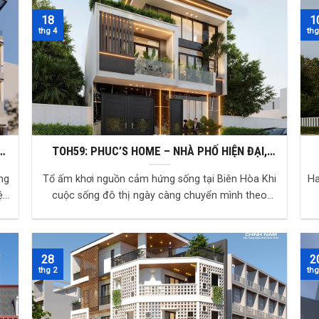
18
1
thg 4
thg
TOH59: PHUC’S HOME – NHÀ PHỐ HIỆN ĐẠI,
SỐNG CHẤT BẮT ĐẦU TỪ THIẾT KẾ
ng
Tổ ấm khơi nguồn cảm hứng sống tại Biên Hòa Khi
Ha
cuộc sống đô thị ngày càng chuyển mình theo
hướng hiện đại, nhu cầu về một không gian sống ...
28
2
thg 2
thg