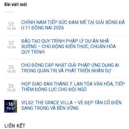
Bài viết mới
CHÍNH NAM TIẾP SỨC ĐAM MÊ TẠI GIẢI BÓNG ĐÁ
07
U.11 ĐỒNG NAI 2026
Th 08
ĐÀO TẠO QUY TRÌNH PHÁP LÝ DỰ ÁN NHÀ
07
XƯỞNG – CHỦ ĐỘNG KIẾN THỨC, CHUẨN HÓA
Th 08
QUY TRÌNH
CHỦ ĐỘNG CẬP NHẬT GIẢI PHÁP ỨNG DỤNG AI
30
TRONG QUẢN TRỊ VÀ PHÁT TRIỂN NHÂN SỰ
Th 07
HỌP GIAO BAN THÁNG 7: LAN TỎA VĂN HÓA, TIẾP
29
THÊM ĐỘNG LỰC CHO ĐỘI NGŨ
Th 07
VIL62: THE GRACE VILLA – VẺ ĐẸP TÂN CỔ ĐIỂN
16
SANG TRỌNG VÀ BỀN VỮNG
Th 07
LIÊN KẾT