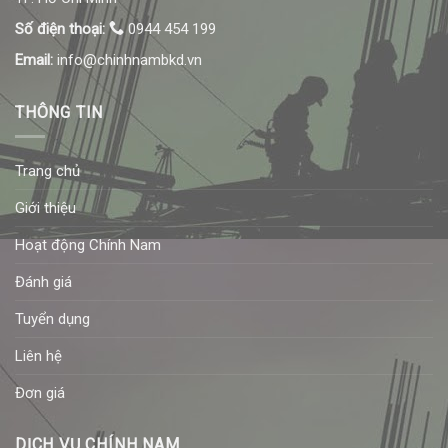
Số điện thoại:
0944 454 199
Email:
info@chinhnambkd.vn
THÔNG TIN
Trang chủ
Giới thiệu
Hoạt động Chính Nam
Đánh giá
Tuyển dụng
Liên hệ
Đơn giá
DỊCH VỤ CHÍNH NAM