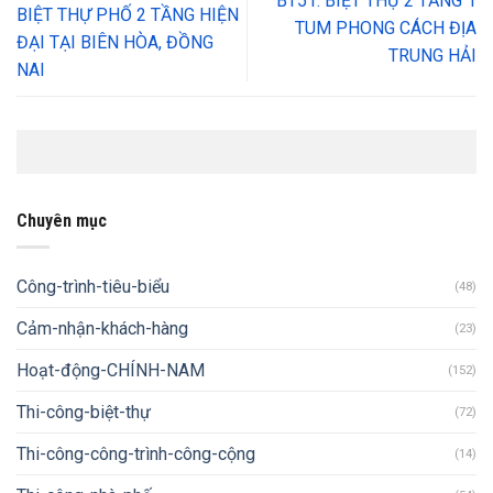
BT51: BIỆT THỰ 2 TẦNG 1
BIỆT THỰ PHỐ 2 TẦNG HIỆN
TUM PHONG CÁCH ĐỊA
ĐẠI TẠI BIÊN HÒA, ĐỒNG
TRUNG HẢI
NAI
Chuyên mục
Công-trình-tiêu-biểu
(48)
Cảm-nhận-khách-hàng
(23)
Hoạt-động-CHÍNH-NAM
(152)
Thi-công-biệt-thự
(72)
Thi-công-công-trình-công-cộng
(14)