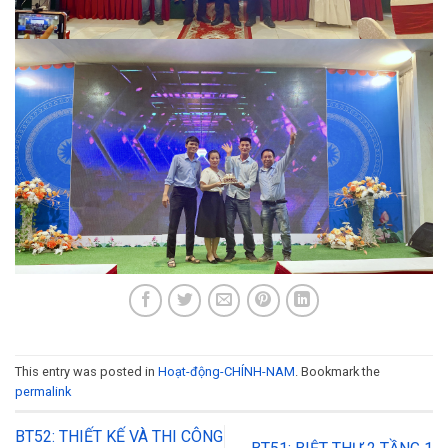
This entry was posted in
Hoạt-động-CHÍNH-NAM
. Bookmark the
permalink
BT52: THIẾT KẾ VÀ THI CÔNG