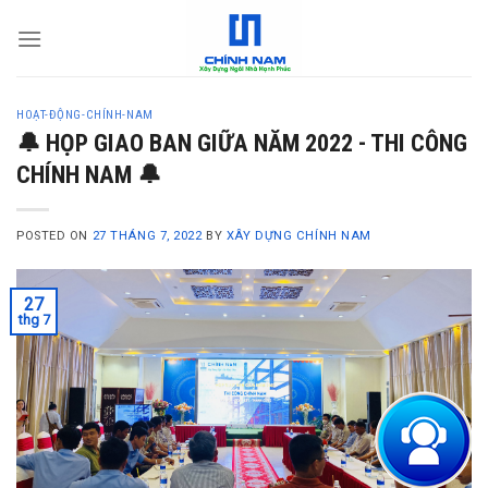
S
k
i
p
HOẠT-ĐỘNG-CHÍNH-NAM
t
🔔 HỌP GIAO BAN GIỮA NĂM 2022 - THI CÔNG
o
CHÍNH NAM 🔔
c
o
n
POSTED ON
27 THÁNG 7, 2022
BY
XÂY DỰNG CHÍNH NAM
t
e
27
n
thg 7
t