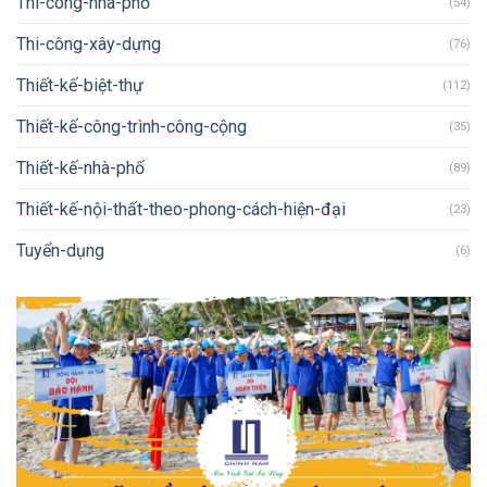
Thi-công-nhà-phố
(54)
Thi-công-xây-dựng
(76)
Thiết-kế-biệt-thự
(112)
Thiết-kế-công-trình-công-cộng
(35)
Thiết-kế-nhà-phố
(89)
Thiết-kế-nội-thất-theo-phong-cách-hiện-đại
(23)
Tuyển-dụng
(6)