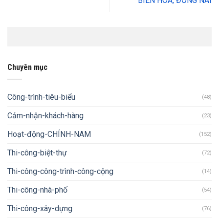
BIÊN HÒA, ĐỒNG NAI
Chuyên mục
Công-trình-tiêu-biểu
(48)
Cảm-nhận-khách-hàng
(23)
Hoạt-động-CHÍNH-NAM
(152)
Thi-công-biệt-thự
(72)
Thi-công-công-trình-công-cộng
(14)
Thi-công-nhà-phố
(54)
Thi-công-xây-dựng
(76)