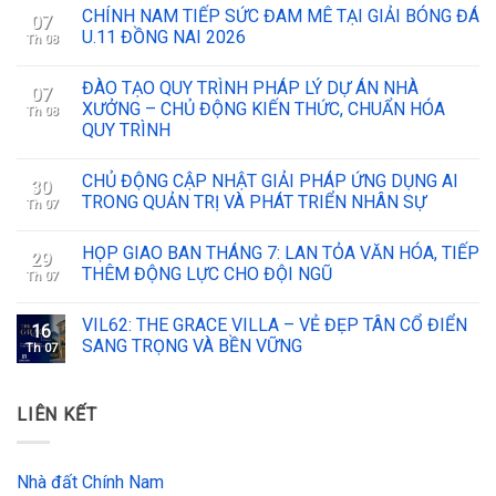
CHÍNH NAM TIẾP SỨC ĐAM MÊ TẠI GIẢI BÓNG ĐÁ
07
U.11 ĐỒNG NAI 2026
Th 08
ĐÀO TẠO QUY TRÌNH PHÁP LÝ DỰ ÁN NHÀ
07
XƯỞNG – CHỦ ĐỘNG KIẾN THỨC, CHUẨN HÓA
Th 08
QUY TRÌNH
CHỦ ĐỘNG CẬP NHẬT GIẢI PHÁP ỨNG DỤNG AI
30
TRONG QUẢN TRỊ VÀ PHÁT TRIỂN NHÂN SỰ
Th 07
HỌP GIAO BAN THÁNG 7: LAN TỎA VĂN HÓA, TIẾP
29
THÊM ĐỘNG LỰC CHO ĐỘI NGŨ
Th 07
VIL62: THE GRACE VILLA – VẺ ĐẸP TÂN CỔ ĐIỂN
16
SANG TRỌNG VÀ BỀN VỮNG
Th 07
LIÊN KẾT
Nhà đất Chính Nam