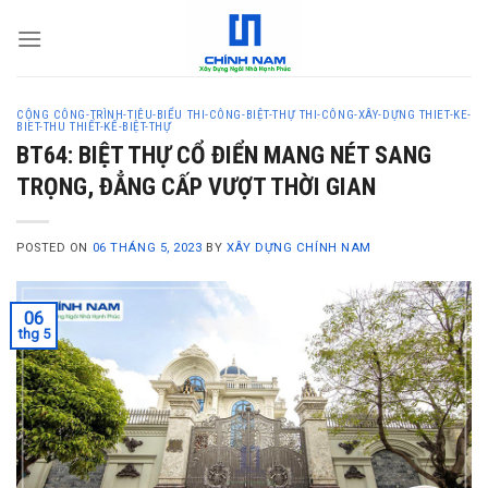
S
k
i
p
CỘNG
CÔNG-TRÌNH-TIÊU-BIỂU
THI-CÔNG-BIỆT-THỰ
THI-CÔNG-XÂY-DỰNG
THIET-KE-
t
BIET-THU
THIẾT-KẾ-BIỆT-THỰ
o
BT64: BIỆT THỰ CỔ ĐIỂN MANG NÉT SANG
c
TRỌNG, ĐẲNG CẤP VƯỢT THỜI GIAN
o
n
POSTED ON
06 THÁNG 5, 2023
BY
XÂY DỰNG CHÍNH NAM
t
e
n
06
thg 5
t