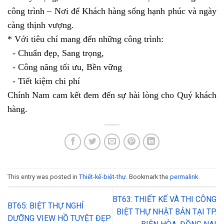
công trình – Nơi để Khách hàng sống hạnh phúc và ngày 
càng thịnh vượng.
* Với tiêu chí mang đến những công trình:
  - Chuẩn đẹp, Sang trọng, 
  - Công năng tối ưu, Bền vững
  - Tiết kiệm chi phí
Chính Nam cam kết đem đến sự hài lòng cho Quý khách 
hàng.
This entry was posted in
Thiết-kế-biệt-thự
. Bookmark the
permalink
BT63: THIẾT KẾ VÀ THI CÔNG
BT65: BIỆT THỰ NGHỈ
BIỆT THỰ NHẬT BẢN TẠI TP.
DƯỠNG VIEW HỒ TUYỆT ĐẸP