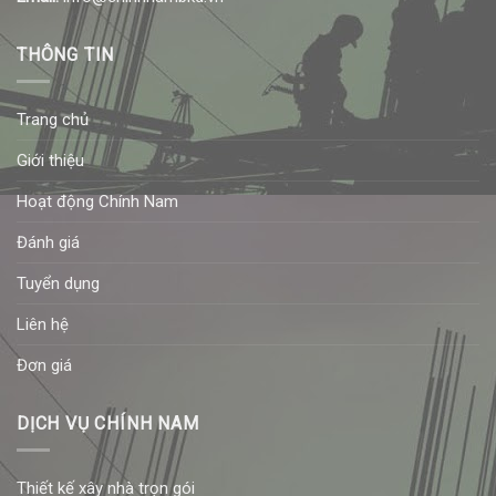
THÔNG TIN
Trang chủ
Giới thiệu
Hoạt động Chính Nam
Đánh giá
Tuyển dụng
Liên hệ
Đơn giá
DỊCH VỤ CHÍNH NAM
Thiết kế xây nhà trọn gói