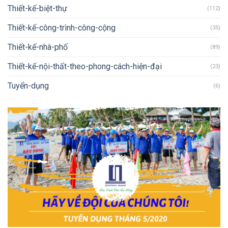
Thiết-kế-biệt-thự
(112)
Thiết-kế-công-trình-công-cộng
(35)
Thiết-kế-nhà-phố
(89)
Thiết-kế-nội-thất-theo-phong-cách-hiện-đại
(23)
Tuyển-dụng
(6)