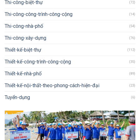
Thi-công-biệt-thự
(72)
Thi-công-công-trình-công-cộng
(14)
Thi-công-nhà-phố
(54)
Thi-công-xây-dựng
(76)
Thiết-kế-biệt-thự
(112)
Thiết-kế-công-trình-công-cộng
(35)
Thiết-kế-nhà-phố
(89)
Thiết-kế-nội-thất-theo-phong-cách-hiện-đại
(23)
Tuyển-dụng
(6)