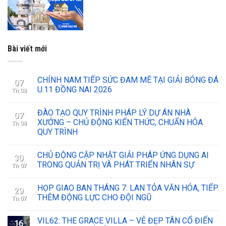
Bài viết mới
CHÍNH NAM TIẾP SỨC ĐAM MÊ TẠI GIẢI BÓNG ĐÁ
07
U.11 ĐỒNG NAI 2026
Th 08
ĐÀO TẠO QUY TRÌNH PHÁP LÝ DỰ ÁN NHÀ
07
XƯỞNG – CHỦ ĐỘNG KIẾN THỨC, CHUẨN HÓA
Th 08
QUY TRÌNH
CHỦ ĐỘNG CẬP NHẬT GIẢI PHÁP ỨNG DỤNG AI
30
TRONG QUẢN TRỊ VÀ PHÁT TRIỂN NHÂN SỰ
Th 07
HỌP GIAO BAN THÁNG 7: LAN TỎA VĂN HÓA, TIẾP
29
THÊM ĐỘNG LỰC CHO ĐỘI NGŨ
Th 07
VIL62: THE GRACE VILLA – VẺ ĐẸP TÂN CỔ ĐIỂN
16