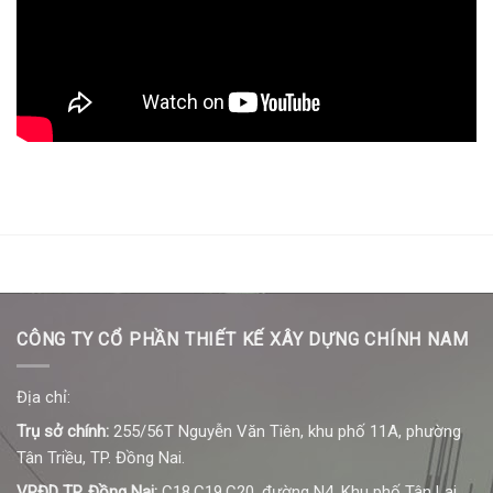
CÔNG TY CỔ PHẦN THIẾT KẾ XÂY DỰNG CHÍNH NAM
Địa chỉ:
Trụ sở chính:
255/56T Nguyễn Văn Tiên, khu phố 11A, phường
Tân Triều, TP. Đồng Nai.
VPĐD TP. Đồng Nai:
C18,C19,C20, đường N4, Khu phố Tân Lại,