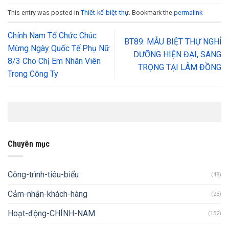
This entry was posted in
Thiết-kế-biệt-thự
. Bookmark the
permalink
Chính Nam Tổ Chức Chúc
BT89: MẪU BIỆT THỰ NGHỈ
Mừng Ngày Quốc Tế Phụ Nữ
DƯỠNG HIỆN ĐẠI, SANG
8/3 Cho Chị Em Nhân Viên
TRỌNG TẠI LÂM ĐỒNG
Trong Công Ty
Chuyên mục
Công-trình-tiêu-biểu
(48)
Cảm-nhận-khách-hàng
(23)
Hoạt-động-CHÍNH-NAM
(152)