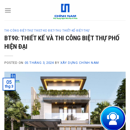
S
k
i
p
THI-CÔNG-BIỆT-THỰ
THIET-KE-BIET-THU
THIẾT-KẾ-BIỆT-THỰ
t
BT90: THIẾT KẾ VÀ THI CÔNG BIỆT THỰ PHỐ
o
HIỆN ĐẠI
c
o
n
POSTED ON
05 THÁNG 3, 2024
BY
XÂY DỰNG CHÍNH NAM
t
e
05
n
thg 3
t