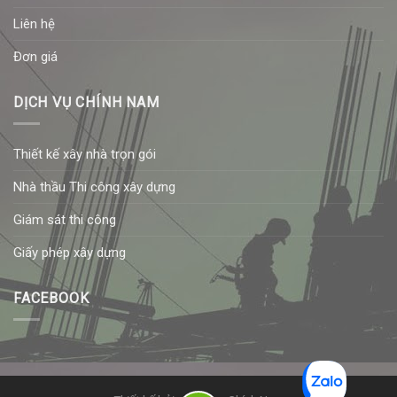
Liên hệ
Đơn giá
DỊCH VỤ CHÍNH NAM
Thiết kế xây nhà trọn gói
Nhà thầu Thi công xây dựng
Giám sát thi công
Giấy phép xây dựng
FACEBOOK