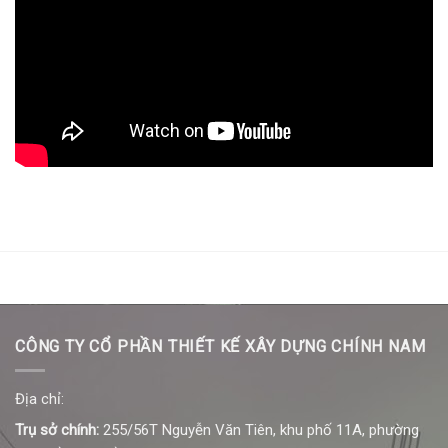
CÔNG TY CỔ PHẦN THIẾT KẾ XÂY DỰNG CHÍNH NAM
Địa chỉ:
Trụ sở chính:
255/56T Nguyễn Văn Tiên, khu phố 11A, phường