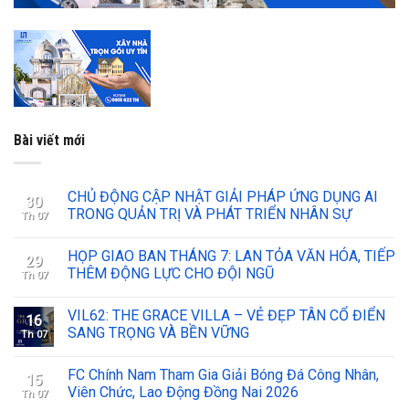
Bài viết mới
CHỦ ĐỘNG CẬP NHẬT GIẢI PHÁP ỨNG DỤNG AI
30
TRONG QUẢN TRỊ VÀ PHÁT TRIỂN NHÂN SỰ
Th 07
HỌP GIAO BAN THÁNG 7: LAN TỎA VĂN HÓA, TIẾP
29
THÊM ĐỘNG LỰC CHO ĐỘI NGŨ
Th 07
VIL62: THE GRACE VILLA – VẺ ĐẸP TÂN CỔ ĐIỂN
16
SANG TRỌNG VÀ BỀN VỮNG
Th 07
FC Chính Nam Tham Gia Giải Bóng Đá Công Nhân,
15
Viên Chức, Lao Động Đồng Nai 2026
Th 07