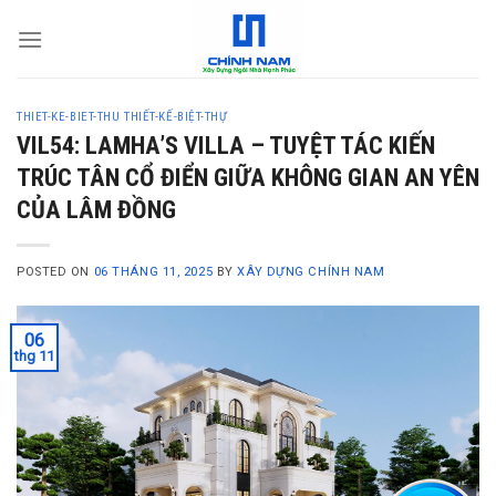
S
k
i
p
THIET-KE-BIET-THU
THIẾT-KẾ-BIỆT-THỰ
t
VIL54: LAMHA’S VILLA – TUYỆT TÁC KIẾN
o
TRÚC TÂN CỔ ĐIỂN GIỮA KHÔNG GIAN AN YÊN
c
CỦA LÂM ĐỒNG
o
n
t
POSTED ON
06 THÁNG 11, 2025
BY
XÂY DỰNG CHÍNH NAM
e
n
06
t
thg 11