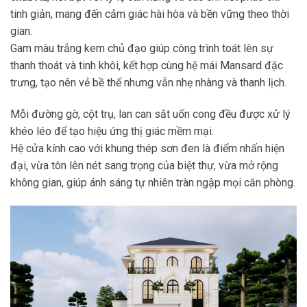
tinh giản, mang đến cảm giác hài hòa và bền vững theo thời
gian.
Gam màu trắng kem chủ đạo giúp công trình toát lên sự
thanh thoát và tinh khôi, kết hợp cùng hệ mái Mansard đặc
trưng, tạo nên vẻ bề thế nhưng vẫn nhẹ nhàng và thanh lịch.
Mỗi đường gờ, cột trụ, lan can sắt uốn cong đều được xử lý
khéo léo để tạo hiệu ứng thị giác mềm mại.
Hệ cửa kính cao với khung thép sơn đen là điểm nhấn hiện
đại, vừa tôn lên nét sang trọng của biệt thự, vừa mở rộng
không gian, giúp ánh sáng tự nhiên tràn ngập mọi căn phòng.