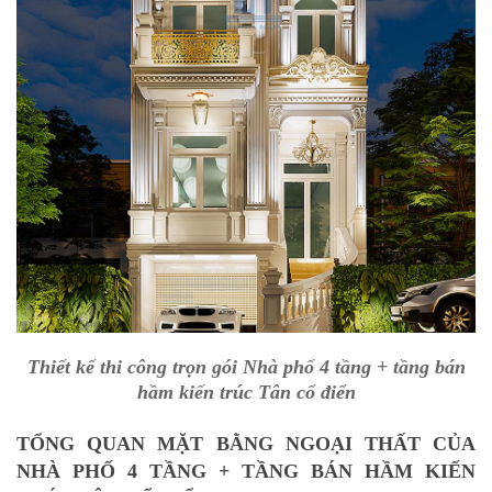
Thiết kế thi công trọn gói Nhà phố 4 tầng + tầng bán
hầm kiến trúc Tân cổ điển
TỔNG QUAN MẶT BẰNG NGOẠI THẤT CỦA
NHÀ PHỐ 4 TẦNG + TẦNG BÁN HẦM KIẾN