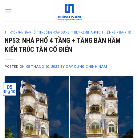
S
k
i
p
THI-CÔNG-NHÀ-PHỐ
THI-CÔNG-XÂY-DỰNG
THIET-KE-NHA-PHO
THIẾT-KẾ-NHÀ-PHỐ
t
NP53: NHÀ PHỐ 4 TẦNG + TẦNG BÁN HẦM
o
KIẾN TRÚC TÂN CỔ ĐIỂN
c
o
n
POSTED ON
05 THÁNG 10, 2022
BY
XÂY DỰNG CHÍNH NAM
t
e
05
n
thg 10
t