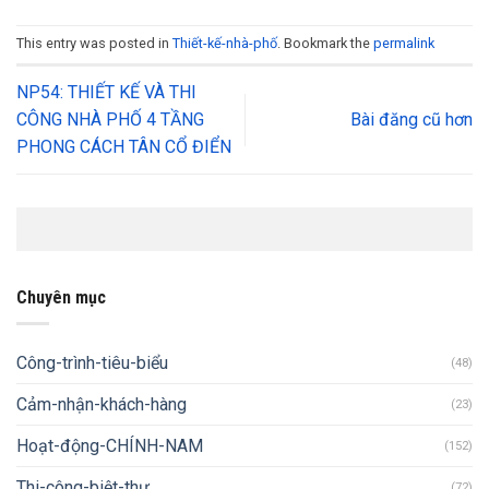
This entry was posted in
Thiết-kế-nhà-phố
. Bookmark the
permalink
NP54: THIẾT KẾ VÀ THI
CÔNG NHÀ PHỐ 4 TẦNG
Bài đăng cũ hơn
PHONG CÁCH TÂN CỔ ĐIỂN
Chuyên mục
Công-trình-tiêu-biểu
(48)
Cảm-nhận-khách-hàng
(23)
Hoạt-động-CHÍNH-NAM
(152)
Thi-công-biệt-thự
(72)