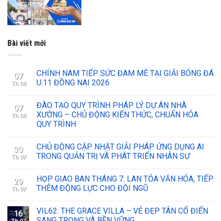
Bài viết mới
CHÍNH NAM TIẾP SỨC ĐAM MÊ TẠI GIẢI BÓNG ĐÁ
07
U.11 ĐỒNG NAI 2026
Th 08
ĐÀO TẠO QUY TRÌNH PHÁP LÝ DỰ ÁN NHÀ
07
XƯỞNG – CHỦ ĐỘNG KIẾN THỨC, CHUẨN HÓA
Th 08
QUY TRÌNH
CHỦ ĐỘNG CẬP NHẬT GIẢI PHÁP ỨNG DỤNG AI
30
TRONG QUẢN TRỊ VÀ PHÁT TRIỂN NHÂN SỰ
Th 07
HỌP GIAO BAN THÁNG 7: LAN TỎA VĂN HÓA, TIẾP
29
THÊM ĐỘNG LỰC CHO ĐỘI NGŨ
Th 07
VIL62: THE GRACE VILLA – VẺ ĐẸP TÂN CỔ ĐIỂN
16
SANG TRỌNG VÀ BỀN VỮNG