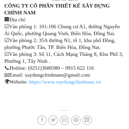
CÔNG TY CỔ PHẦN THIẾT KẾ XÂY DỰNG
CHÍNH NAM
🏢Địa chỉ:
☑
Văn phòng 1: 101-106 Chung cư A1, đường Nguyễn
Ái Quốc, phường Quang Vinh, Biên Hòa, Đồng Nai.
☑
Văn phòng 2: 35A đường N1, tổ 1, khu phố Đồng,
phường Phước Tân, TP. Biên Hòa, Đồng Nai.
☑
Văn phòng 3: Số 11, Cách Mạng Tháng 8, Khu Phố 3,
Phường 1, Tây Ninh .
📞
Hotline: (0251)3680380 –
0
915 622 116
📧
Email: xaydungchinhnam@gmail.com
🌍
Website:
https://www.xaydungchinhnam.vn