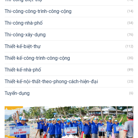
Thi-công-công-trình-công-cộng
(14)
Thi-công-nhà-phố
(54)
Thi-công-xây-dựng
(76)
Thiết-kế-biệt-thự
(112)
Thiết-kế-công-trình-công-cộng
(35)
Thiết-kế-nhà-phố
(89)
Thiết-kế-nội-thất-theo-phong-cách-hiện-đại
(23)
Tuyển-dụng
(6)