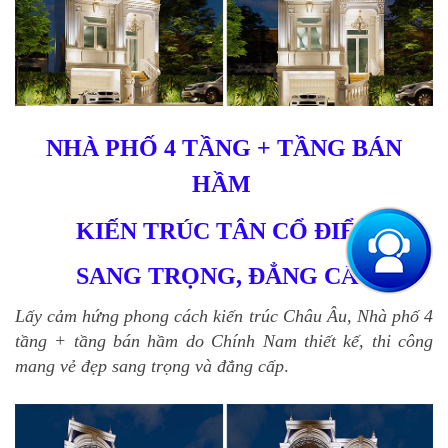
NHÀ PHỐ 4 TẦNG + TẦNG BÁN
HẦM
KIẾN TRÚC TÂN CỔ ĐIỂN
SANG TRỌNG, ĐẲNG CẤP
Lấy cảm hứng phong cách kiến trúc Châu Âu, Nhà phố 4
tầng + tầng bán hầm do Chính Nam thiết kế, thi công
mang vẻ đẹp sang trọng và đẳng cấp
.